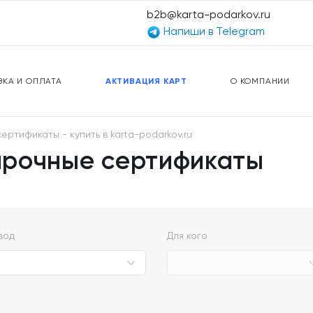
b2b@karta-podarkov.ru
Напиши в Telegram
ЕРСАЛЬНЫЕ КАРТЫ
ПРЕДОПЛАЧЕННЫЕ КАРТЫ
ЛЬНАЯ СВЯЗЬ
ТОПЛИВНЫЕ КАРТЫ
ВКА И ОПЛАТА
АКТИВАЦИЯ КАРТ
О КОМПАНИИ
ртификаты - купить в karta-podarkov.ru
арочные сертификаты
вод
Для кого