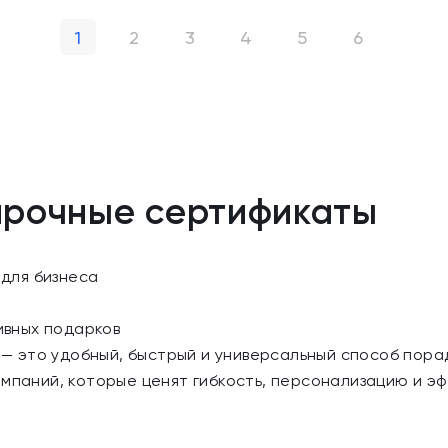
1
2
3
4
5
6
арочные сертификаты
для бизнеса
ивных подарков
 это удобный, быстрый и универсальный способ порад
омпаний, которые ценят гибкость, персонализацию и э